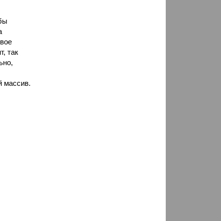
 бы
а
свое
, так
ьно,
й массив.