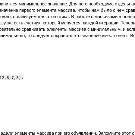
раниться минимальное значение. Для него необходима отдельна
 значение первого элемента массива, чтобы нам было с чем срав
ожно, организуем для этого цикл. В работе с массивами в боль
разу же есть счетчик, который меняется
каждой итерации. Тепер
довательно сравнивать элементы массива с минимальным, и есл
нимального, то следует сохранить это значение вместо него.
Во
12,8,7,3};
задали элементы массива при его объявлении. Запомните этот с