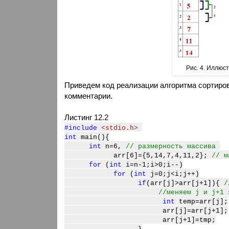
Рис. 4. Иллюс
Приведем код реализации алгоритма сортиро
комментарии.
Листинг 12.2
#include
<stdio.h>
int
main()
{
int
n=6,
// размерность массива
arr[6]={5,14,7,4,11,2};
// м
for
(
int
i=n-1;i>0;i--)
for
(
int
j=0;j<i;j++)
if
(arr[j]>arr[j+1]){
/
//меняем j и j+1 
int
temp=arr[j];
arr[j]=arr[j+1];
arr[j+1]=tmp;