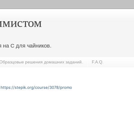
ммистом
 на C для чайников.
Образцовые решения домашних заданий.
F.A.Q.
:
https://stepik.org/course/3078/promo