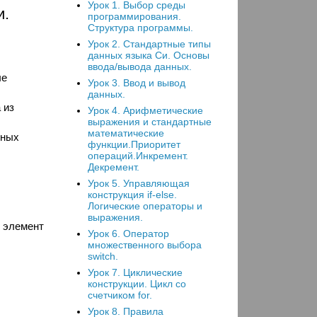
Урок 1. Выбор среды
и.
программирования.
Структура программы.
Урок 2. Стандартные типы
данных языка Си. Основы
ввода/вывода данных.
ые
Урок 3. Ввод и вывод
данных.
 из
Урок 4. Арифметические
выражения и стандартные
математические
пных
функции.Приоритет
операций.Инкремент.
Декремент.
Урок 5. Управляющая
конструкция if-else.
Логические операторы и
выражения.
и элемент
Урок 6. Оператор
множественного выбора
switch.
Урок 7. Циклические
конструкции. Цикл со
счетчиком for.
Урок 8. Правила