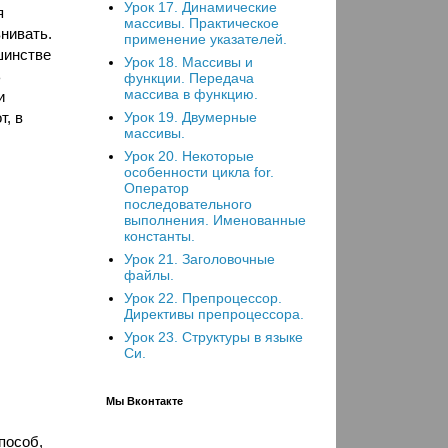
Урок 17. Динамические
я
массивы. Практическое
нивать.
применение указателей.
шинстве
Урок 18. Массивы и
ь
функции. Передача
массива в функцию.
и
т, в
Урок 19. Двумерные
массивы.
Урок 20. Некоторые
особенности цикла for.
Оператор
последовательного
выполнения. Именованные
константы.
Урок 21. Заголовочные
файлы.
Урок 22. Препроцессор.
Директивы препроцессора.
Урок 23. Структуры в языке
Си.
Мы Вконтакте
пособ,