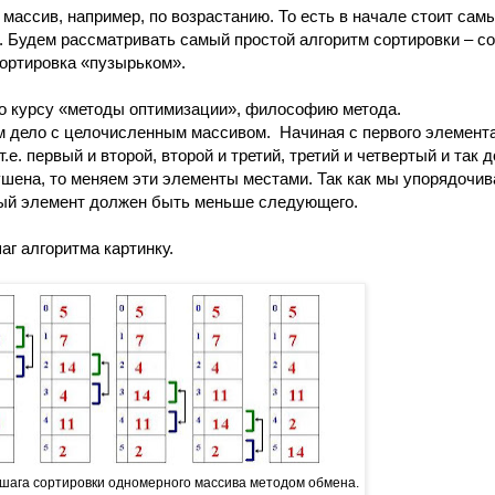
массив, например, по возрастанию. То есть в начале стоит сам
. Будем рассматривать самый простой алгоритм сортировки – с
сортировка «пузырьком».
по курсу «методы оптимизации», философию метода.
ем дело с целочисленным массивом.
Начиная с первого элемента
.е. первый и второй, второй и третий, третий и четвертый и так 
шена, то меняем эти элементы местами. Так как мы упорядочи
вый элемент должен быть меньше следующего.
г алгоритма картинку.
о шага сортировки одномерного массива методом обмена.