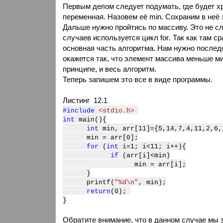
Первым делом следует подумать, где будет х
переменная. Назовем её
min
. Сохраним в неё
Дальше нужно пройтись по массиву. Это не сл
случаев используется цикл
for
. Так как там с
основная часть алгоритма. Нам нужно после
окажется так, что элемент массива меньше ми
принципе, и весь алгоритм.
Теперь запишем это все в виде программы.
Листинг
12.1
#include
<stdio.h>
int
main()
{
int
min, arr[11]={5,14,7,4,11,2,6,
min = arr[0];
for
(
int
i=1; i<11; i++){
if
(arr[i]<min)
min = arr[i];
}
printf(
"%d\n"
, min);
return
(0);
}
Обратите внимание, что в данном случае мы 