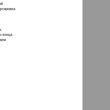
ый
ортировка
,
до конца
ваем